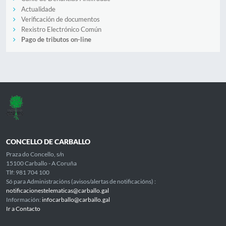
Actualidade
Verificación de documentos
Rexistro Electrónico Común
Pago de tributos on-line
CONCELLO DE CARBALLO
Praza do Concello, s/n
15100 Carballo - A Coruña
Tlf: 981 704 100
Só para Administracións (avisos/alertas de notificacións) :
notificacionestelematicas@carballo.gal
Información:
infocarballo@carballo.gal
Ir a Contacto