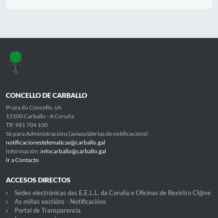
CONCELLO DE CARBALLO
Praza do Concello, s/n
15100 Carballo - A Coruña
Tlf: 981 704 100
Só para Administracións (avisos/alertas de notificacións) :
notificacionestelematicas@carballo.gal
Información:
infocarballo@carballo.gal
Ir a Contacto
ACCESOS DIRECTOS
Sedes electrónicas das E.E.L.L. da Coruña e Oficinas de Rexistro Cl@ve
As miñas xestións - Notificacións
Portal de Transparencia