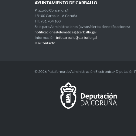
AYUNTAMIENTO DE CARBALLO
Praza do Concello, s/n
15100 Carballo - A Coruña
Tlf: 981 704 100
Solo para Administraciones (avisos/alertas de notificaciones) :
notificacionestelematicas@carballo.gal
Información:
infocarballo@carballo.gal
Ir a Contacto
© 2026 Plataforma de Administración Electrónica · Diputación 