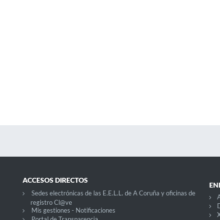
ACCESOS DIRECTOS
EN
Sedes electrónicas de las E.E.L.L. de A Coruña y oficinas de
A
registro Cl@ve
D
Mis gestiones - Notificaciones
X
Portal de Transparencia