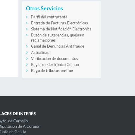
Otros Servicios
Perfil del contratante
Entrada de Facturas Electrónicas
Sistema de Notificación Electrónica
Buzón de sugerencias, quejas o
reclamaciones
Canal de Denuncias Antifraude
Actualidad
Verificación de documentos
Registro Electrónico Común
Pago de tributos on-line
LACES DE INTERÉS
yto. de Carballo
iputación de A Coruña
unta de Galicia