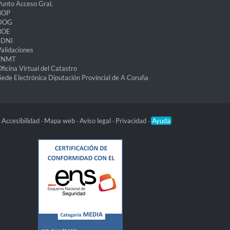
unto Acceso Gral.
BOP
DOG
BOE
eDNI
alidaciones
FNMT
ficina Virtual del Catastro
Sede Electrónica Diputación Provincial de A Coruña
Accesibilidad
Mapa web
Aviso legal
Privacidad
Ayuda
-
-
-
-
-