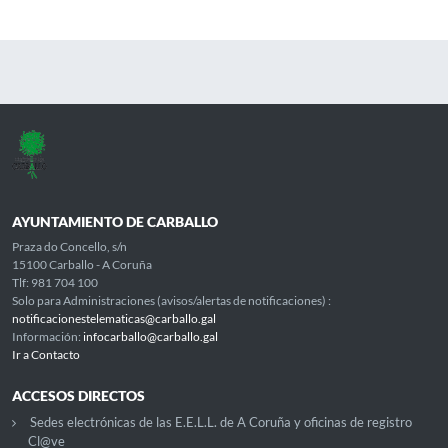
AYUNTAMIENTO DE CARBALLO
Praza do Concello, s/n
15100 Carballo - A Coruña
Tlf: 981 704 100
Solo para Administraciones (avisos/alertas de notificaciones) :
notificacionestelematicas@carballo.gal
Información:
infocarballo@carballo.gal
Ir a Contacto
ACCESOS DIRECTOS
Sedes electrónicas de las E.E.L.L. de A Coruña y oficinas de registro
Cl@ve