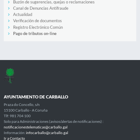
Buzón de sugerencias, quejas o reclamaciones
Canal de Denuncias Antifraude
Actualidad
Verificación de documentos
Registro Electrónico Común
Pago de tributos on-line
AYUNTAMIENTO DE CARBALLO
Praza do Concello, s/n
15100 Carballo - A Coruña
Tlf: 981 704 100
Solo para Administraciones (avisos/alertas de notificaciones) :
notificacionestelematicas@carballo.gal
Información:
infocarballo@carballo.gal
Ir a Contacto